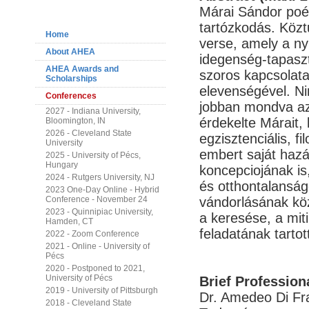
Navigation
Márai Sándor poéti
tartózkodás. Közt
Home
verse, amely a ny
About AHEA
idegenség-tapaszt
AHEA Awards and
szoros kapcsolata
Scholarships
elevenségével. Ni
Conferences
jobban mondva az 
2027 - Indiana University,
érdekelte Márait, 
Bloomington, IN
2026 - Cleveland State
egzisztenciális, fi
University
embert saját hazáj
2025 - University of Pécs,
Hungary
koncepciojának i
2024 - Rutgers University, NJ
és otthontalanság
2023 One-Day Online - Hybrid
Conference - November 24
vándorlásának köz
2023 - Quinnipiac University,
a keresése, a mit
Hamden, CT
feladatának tartot
2022 - Zoom Conference
2021 - Online - University of
Pécs
2020 - Postponed to 2021,
University of Pécs
Brief Profession
2019 - University of Pittsburgh
Dr. Amedeo Di Fra
2018 - Cleveland State