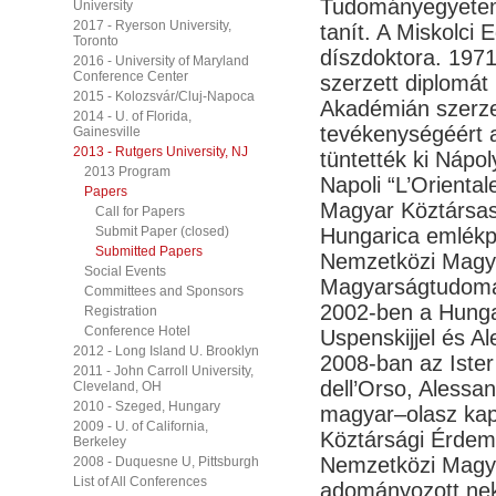
Tudományegyetem 
University
2017 - Ryerson University,
tanít. A Miskolc
Toronto
díszdoktora. 19
2016 - University of Maryland
Conference Center
szerzett diplomá
2015 - Kolozsvár/Cluj-Napoca
Akadémián szerzet
2014 - U. of Florida,
tevékenységéért a 
Gainesville
2013 - Rutgers University, NJ
tüntették ki Nápol
2013 Program
Napoli “L’Oriental
Papers
Magyar Köztársasá
Call for Papers
Submit Paper (closed)
Hungarica emlékp
Submitted Papers
Nemzetközi Magya
Social Events
Magyarságtudomány
Committees and Sponsors
2002-ben a Hungar
Registration
Conference Hotel
Uspenskijjel és A
2012 - Long Island U. Brooklyn
2008-ban az Ister
2011 - John Carroll University,
dell’Orso, Alessa
Cleveland, OH
2010 - Szeged, Hungary
magyar–olasz kapc
2009 - U. of California,
Köztársági Érdem
Berkeley
Nemzetközi Magy
2008 - Duquesne U, Pittsburgh
List of All Conferences
adományozott neki