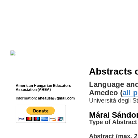
Cultural Studies History Education 
___________________________________________________________
Abstracts 
Contact
Language and 
American Hungarian Educators
Association (AHEA)
Amedeo (
all 
information:
aheausa@gmail.com
Università degli St
Márai Sándor
Type of Abstract 
Abstract (max. 2